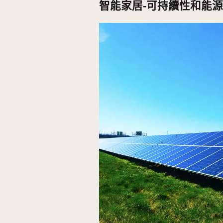
人工智能驅動的語音助手
語音識別，讓互動更加流暢。
可以通過語音控制幾乎所
NLP的應用
：NLP技術
門鎖、燈光、溫度、警報
命令式對話，而是能夠理解
來控制設備，讓殘疾居民
上下文感知能力
：不局限
用者要求調暗燈光時，語
閉窗簾。
更強的語音辨識功能
：能