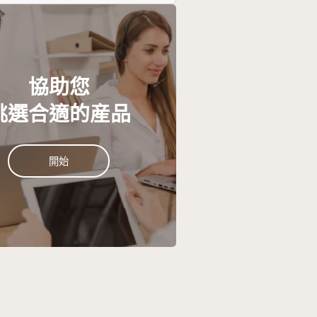
關注EZHomie新聞！
隨時了解最新資訊，保持靈感
網（IoT）和能
及程度將持續增
協助您
挑選合適的産