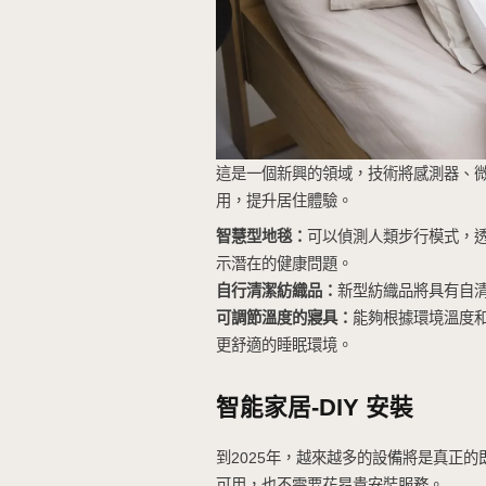
健康與福祉技術
專注於健康的智能設備正
空氣質量監控
：智能淨化
和健康。
遠端患者監控：
透過智慧
者，從而提供更及時的護
睡眠優化
：設備監控睡眠
智慧鏡子
評估
健康：
將有
甚至提醒使用者是否需要
智慧家居-紡織