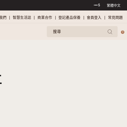
偏遠地區需另到付偏遠上門附加費）
關於我們
智慧生活誌
商業合
主流 AI人工