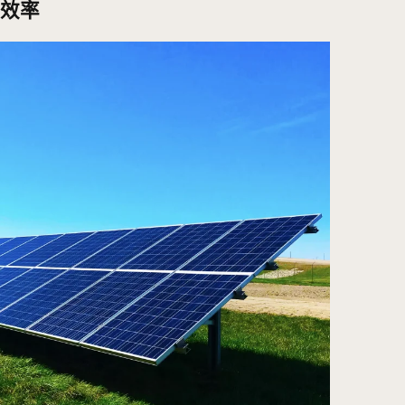
正在成為家居自動化的重要組成部分。自然語言處理（NL
語音助手如Alexa和Google Home被集成到越來越多
有的家居設備。
支持語音控制，使用戶，特別是老年人和殘疾人士，能夠通
和電器。未來的語音助理將能夠更自然地與人們互動，不
更複雜和多步驟的請求。例如: 一個自動化模型使用物聯網
能夠通過語音輕鬆管理環境。
處理單一任務，還能透過上下文理去理解和處理多步驟命
音助手理解這可能是在準備看電影，會自動調整家中的其
夠辨識出不同家庭成員的聲音，從而提供個人化的服務。