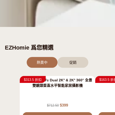
EZHomie 爲您精選
熱賣中
促銷
$313.5 折扣
$163.5 
EZVIZ 螢石 H7c Dual 2K⁺ & 2K⁺ 360° 全景
EZVIZ 螢
雙鏡頭垂直水平智能家居攝影機
$
399
$
712.50