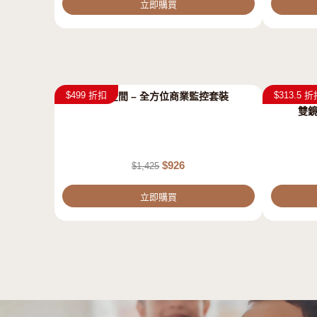
立即購買
$499 折扣
$313.5 
智守空間 – 全方位商業監控套裝
EZVIZ 螢石
雙
$
926
$
1,425
立即購買