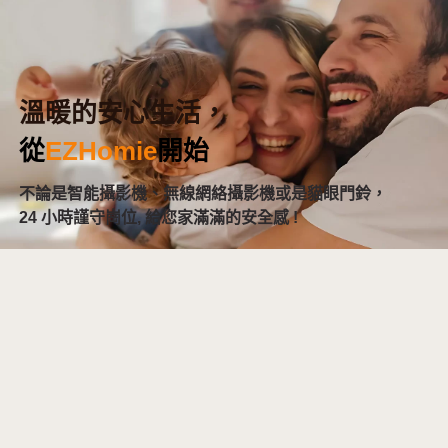
溫暖的安心生活，
從
EZHomie
開始
不論是智能攝影機、無線網絡攝影機或是貓眼門鈴，
24 小時謹守崗位, 給您家滿滿的安全感 !
立即購買