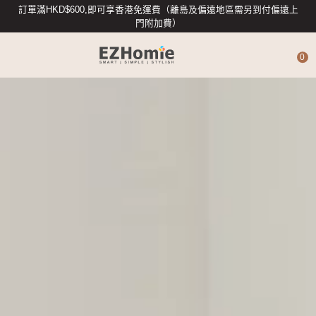
訂單滿HKD$600,即可享香港免運費（離島及偏遠地區需另到付偏遠上
門附加費）
0
4G攝影機
智能攝影機
專業數據存儲
智能入戶
智能家居配件