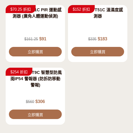
$70.25 折扣
$152 折扣
EZVIZ 螢石 T1C PIR 運動感
EZVIZ 螢石 T51C 溫濕度感
促銷
測器 (廣角人體運動偵測)
測器
$
91
$
183
$
161.25
$
335
立即購買
立即購買
$254 折扣
EZVIZ 螢石 T9C 智慧型防風
雨IP54 警報器 (防拆防移動
警報)
$
306
$
560
立即購買