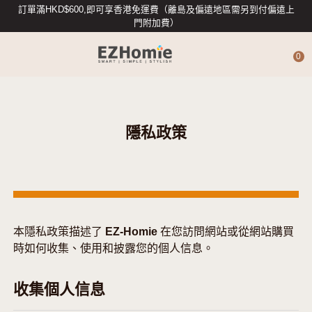
訂單滿HKD$600,即可享香港免運費（離島及偏遠地區需另到付偏遠上
門附加費）
0
4G攝影機
隱私政策
智能攝影機
專業數據存儲
本隱私政策描述了 EZ-Homie 在您訪問網站或從網站購買
時如何收集、使用和披露您的個人信息。
智能入戶
收集個人信息
智能家居配件