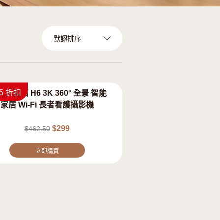
$163.5 折扣
2K⁺ & 2K⁺
EZVIZ 螢石 H6 3K 360° 全
熱銷
直水平智能家居
家居 Wi-Fi 長者看護攝影
$
299
$
462.50