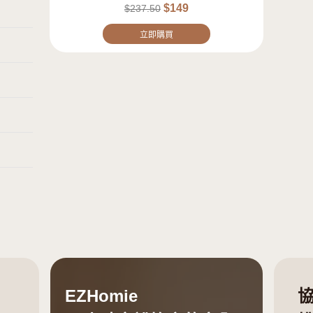
$
39
$
712.50
立即購買
$88.5 折扣
EZVIZ 螢石 C1C-B 1080
吸室內夜視圓形
$
14
$
237.50
立即購買