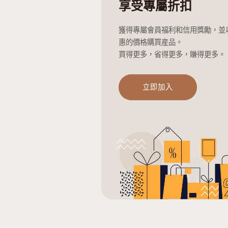
視角
金額範圍
成爲EZHo
享受專屬折
獲得專屬會員福利
惠的價格購買産品