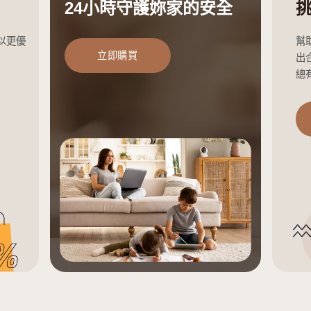
mie會員
EZHomie
扣
24小時守護妳家
和信用獎勵，並以更優
立即購買
。