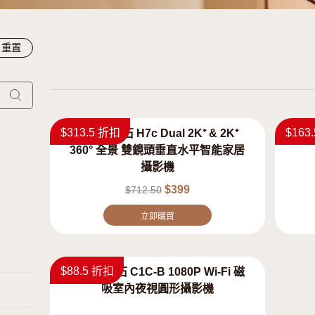
篩選
重置
$313.5 折扣
EZVIZ 螢石 H7c Dual 
360° 全景 雙鏡頭垂
攝影機