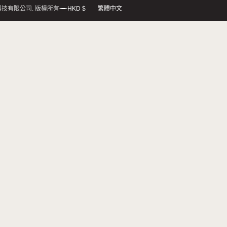
支援中心
聯絡我們
聯絡我們
立即訂閱即可獲得首筆訂單禮物
常見問題
退換貨政策
contactus@ez-homie.com