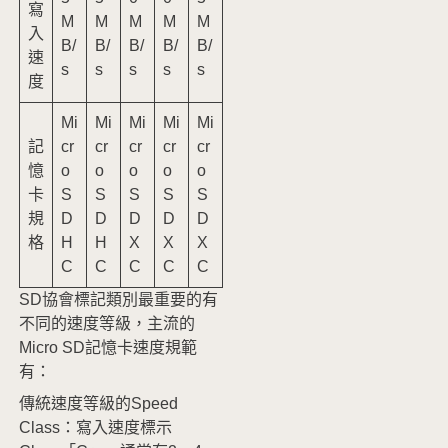
寫
M
M
M
M
M
入
B/
B/
B/
B/
B/
速
s
s
s
s
s
度
Mi
Mi
Mi
Mi
Mi
記
cr
cr
cr
cr
cr
憶
o
o
o
o
o
卡
S
S
S
S
S
規
D
D
D
D
D
格
H
H
X
X
X
C
C
C
C
C
SD協會標記類別最重要的有
不同的速度等級，主流的
Micro SD記憶卡速度規範
有：
傳統速度等級的Speed
Class：寫入速度標示