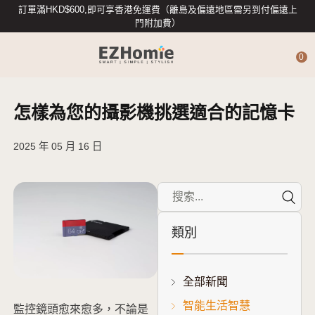
訂單滿HKD$600,即可享香港免運費（離島及偏遠地區需另到付偏遠上
門附加費）
0
怎樣為您的攝影機挑選適合的記憶卡
4G攝影機
2025 年 05 月 16 日
智能攝影機
專業數據存儲
類別
智能入戶
全部新聞
智能生活智慧
智能家居配件
監控鏡頭愈來愈多，不論是