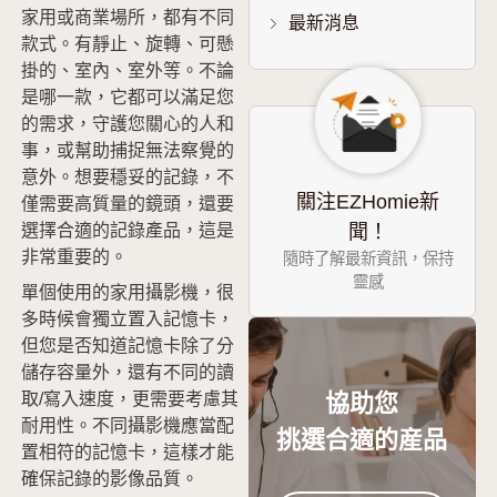
家用或商業場所，都有不同
最新消息
款式。有靜止、旋轉、可懸
促銷
掛的、室內、室外等。不論
是哪一款，它都可以滿足您
的需求，守護您關心的人和
事，或幫助捕捉無法察覺的
意外。想要穩妥的記錄，不
關注EZHomie新
僅需要高質量的鏡頭，還要
選擇合適的記錄產品，這是
聞！
非常重要的。
隨時了解最新資訊，保持
靈感
單個使用的家用攝影機，很
多時候會獨立置入記憶卡，
但您是否知道記憶卡除了分
儲存容量外，還有不同的讀
協助您
取/寫入速度，更需要考慮其
耐用性。不同攝影機應當配
挑選合適的産品
置相符的記憶卡，這樣才能
確保記錄的影像品質。