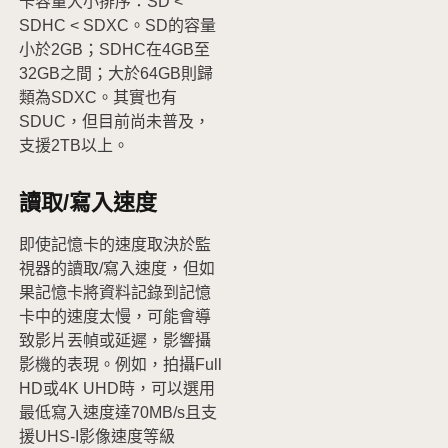
卡容量大小排序：SD <
SDHC < SDXC。SD的容量
小於2GB；SDHC在4GB至
32GB之間；大於64GB則歸
類為SDXC。其實也有
SDUC，但目前尚未普及，
支援2TB以上。
讀取/寫入速度
即使記憶卡的速度取決於監
視器的讀取/寫入速度，但如
果記憶卡將資料記錄到記憶
卡中的速度太慢，可能會導
致影片丟幀或延遲，影響攝
影機的表現。例如，拍攝Full
HD或4K UHD時，可以選用
最低寫入速度達70MB/s且支
援UHS-I影像速度等級