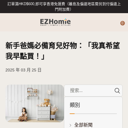
訂單滿HKD$600,即可享香港免運費（離島及偏遠地區需另到付偏遠上
門附加費）
0
新手爸媽必備育兒好物：「我真希望
4G攝影機
我早點買！」
智能攝影機
2025 年 03 月 25 日
專業數據存儲
類別
智能入戶
智能家居配件
全部新聞