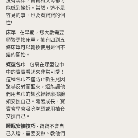
沒有規律，寶寶和父母都可
能感到挫折。當然，這不是
容易的事，也要看寶寶的個
性!
床單
- 在早期，您大數需要
頻繁更換床單，擁有四到五
條床單可以輪換使用是個不
錯的開始。
蝶型包巾
- 包裹在蝶型包巾
中的寶寶看起來非常可愛！
這種包巾不僅防止新生兒因
驚嚇反射而醒來，還能讓他
們用包巾的翅膀輕輕摩擦臉
頰安撫自己。隨著成長，寶
寶會學會吸吮拳頭或用袖套
安撫自己。
睡眠安撫技巧
- 寶寶不會自
己入睡，需要安撫。教他們