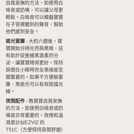
自我安撫的方法，如使用白
噪音或奶嘴，可以讓父母更
輕鬆。白噪音可以模擬寶寶
在子宮裡聽到的聲音，幫助
他們感到安全。
遮光窗簾
- 大約六週後，寶
寶開始分辨光亮與黑暗，這
有助於促進褪黑激素的分
泌，讓寶寶睡得更好。保持
房間在小睡時完全黑暗是至
關重要的。如果不方便裝窗
簾，黑紙也可以有效阻擋光
線。
夜間配件
- 教寶寶自我安撫
的方法，如使用白噪音或奶
嘴是非常重要的。夜燈和溫
濕度計似
EZVIZ 的
T51C
（方便保持房間舒適）