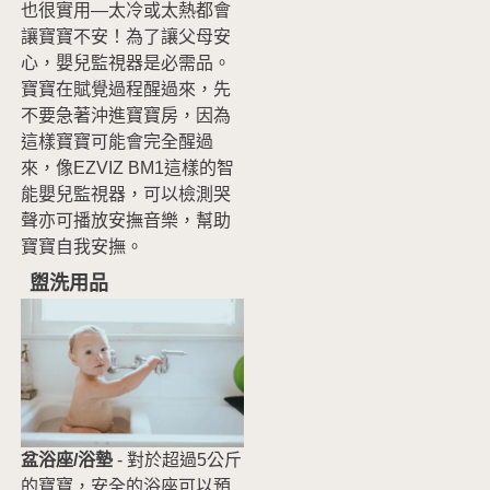
也很實用—太冷或太熱都會
讓寶寶不安！為了讓父母安
心，嬰兒監視器是必需品。
寶寶在賦覺過程醒過來，先
不要急著沖進寶寶房，因為
這樣寶寶可能會完全醒過
來，像
EZVIZ BM1
這樣的智
能嬰兒監視器，可以檢測哭
聲亦可播放安撫音樂，幫助
寶寶自我安撫。
盥洗用品
盆浴座/浴墊
- 對於超過5公斤
的寶寶，安全的浴座可以預