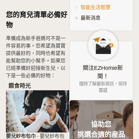
智能生活智慧
您的育兒清單必備好
促銷
最新消息
物
準備成為新手爸媽可不是一
件容易的事。您希望為寶寶
提供最好的，同時也希望有
能幫助您的小幫手。如果您
關注EZHomie新
已經準備好迎接新生兒，以
下是一些必備的好物：
聞！
隨時了解最新資訊，保持
餵食時光
靈感
協助您
挑選合適的産品
嬰兒紗布包巾
- 嬰兒紗布包