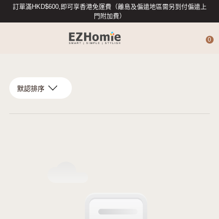
訂單滿HKD$600,即可享香港免運費（離島及偏遠地區需另到付偏遠上
門附加費）
0
4G攝影機
智能攝影機
專業數據存儲
智能入戶
智能家居配件