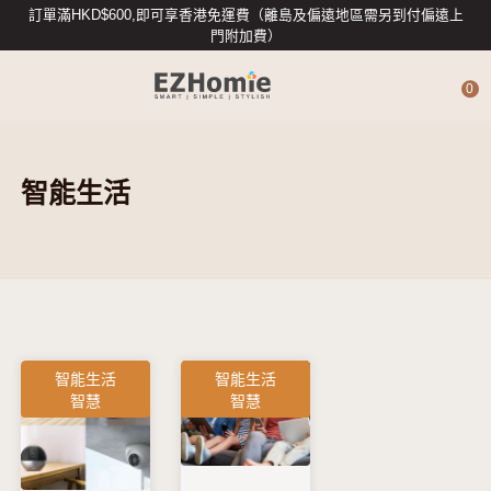
訂單滿HKD$600,即可享香港免運費（離島及偏遠地區需另到付偏遠上
門附加費）
0
智能生活
4G攝影機
智能攝影機
專業數據存儲
智能生活
智能生活
智慧
智慧
智能入戶
智能家居配件